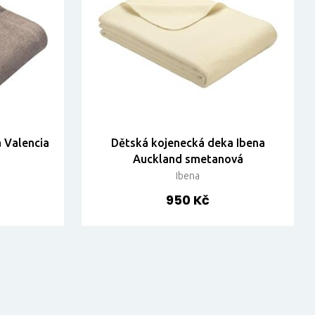
 Valencia
Dětská kojenecká deka Ibena
Auckland smetanová
Ibena
950 Kč