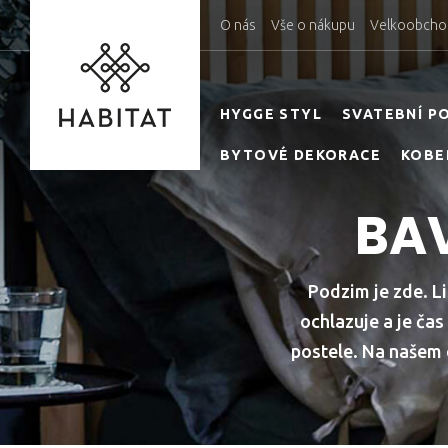
O nás
Vše o nákupu
Velkoobcho
HYGGE STYL
SVATEBNÍ P
BYTOVÉ DEKORACE
KOBE
BAV
Podzim je zde. L
ochlazuje a je čas 
postele. Na našem 