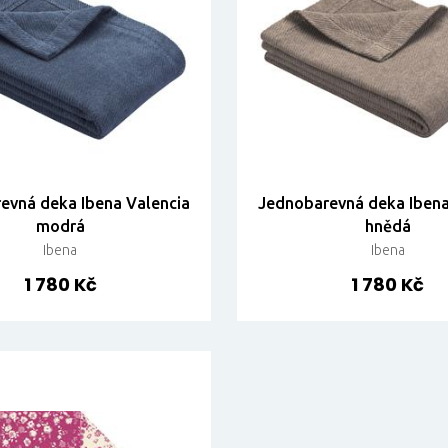
evná deka Ibena Valencia
Jednobarevná deka Ibena
modrá
hnědá
Ibena
Ibena
1 780 Kč
1 780 Kč