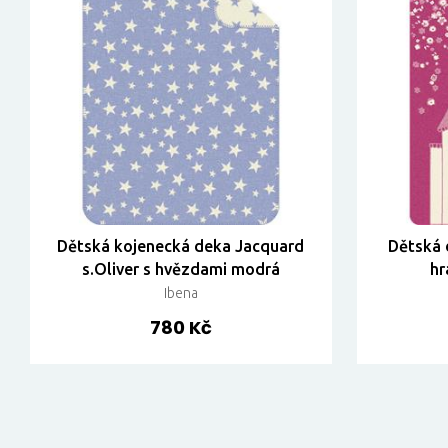
Dětská kojenecká deka Jacquard
Dětská 
s.Oliver s hvězdami modrá
hr
Ibena
780 Kč