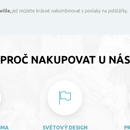
wille,
jež můžete krásně nakombinovat s povlaky na polštářky.
PROČ NAKUPOVAT U NÁ
RMA
SVĚTOVÝ DESIGN
P