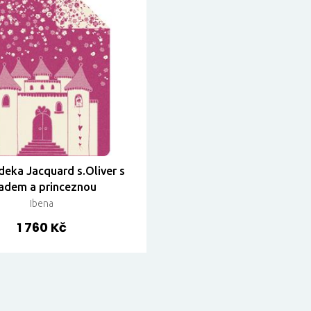
deka Jacquard s.Oliver s
adem a princeznou
Ibena
1 760 Kč