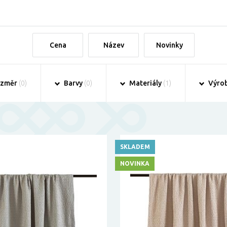
Cena
Název
Novinky
změr
(0)
Barvy
(0)
Materiály
(1)
Výro
SKLADEM
NOVINKA