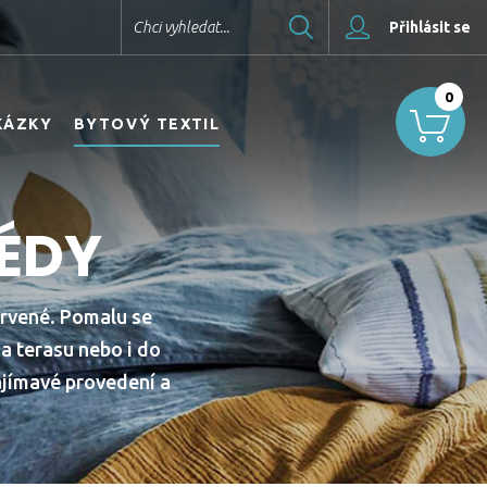
Hledat
Chci vyhledat...
Přihlásit se
0
KÁZKY
BYTOVÝ TEXTIL
LÉDY
ervené. Pomalu se
 na terasu nebo i do
ajímavé provedení a