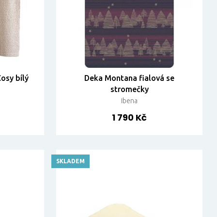
osy bílý
Deka Montana fialová se
stromečky
Ibena
1 790 Kč
SKLADEM