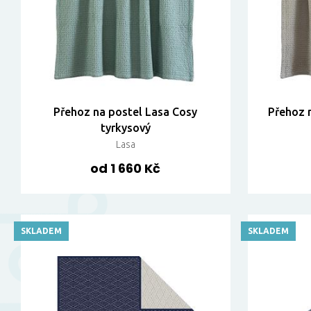
Přehoz na postel Lasa Cosy
Přehoz 
tyrkysový
Lasa
od 1 660 Kč
SKLADEM
SKLADEM