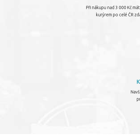
Při nákupu nad 3 000 Kč má
kurýrem po celé ČR zd
Navšt
p