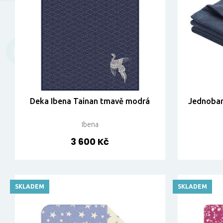
Deka Ibena Tainan tmavě modrá
Jednobar
Ibena
3 600 Kč
SKLADEM
SKLADEM