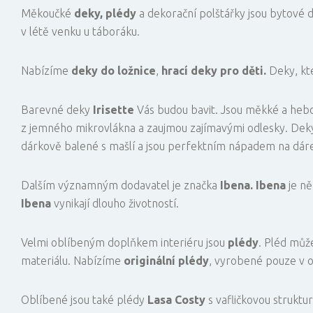
Měkoučké
deky, plédy
a dekorační polštářky jsou bytové 
v létě venku u táboráku.
Nabízíme
deky do ložnice
,
hrací deky pro děti.
Deky, kt
Barevné deky
Irisette
Vás budou bavit. Jsou měkké a hebo
z jemného mikrovlákna a zaujmou zajímavými odlesky. Deky
dárkově balené s mašlí a jsou perfektním nápadem na dár
Dalším významným dodavatel je značka
Ibena. Ibena
je ně
Ibena
vynikají dlouho životností.
Velmi oblíbeným doplňkem interiéru jsou
plédy
. Pléd může
materiálu. Nabízíme
originální plédy
, vyrobené pouze v
Oblíbené jsou také plédy
Lasa Costy
s vafličkovou struktur