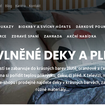
d
Blog
Kariéra
Kontakt
OUKAZY
BIOKRBY A SVÍCNY HÖFATS
DÁRKOVÉ POU
RCE
ZDRAVÉ SPANÍ
ZAHRADA
AKČNÍ NABÍDKA
LNĚNÉ DEKY A P
istí se zabarvuje do krásných barev žluté, oranžové a č
na si pořídit teplou přikrývku, deku, či pléd. K televizi,
e-shopu i prodejně najdete deky v krásných barvách, z
různé materiály...