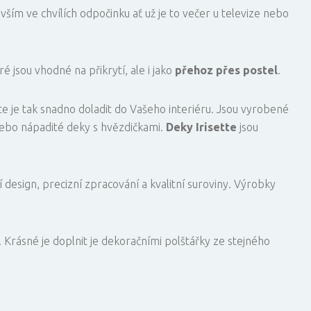
ším ve chvílích odpočinku ať už je to večer u televize nebo
 jsou vhodné na přikrytí, ale i jako
přehoz přes postel
.
 je tak snadno doladit do Vašeho interiéru. Jsou vyrobené
nebo nápadité deky s hvězdičkami.
Deky Irisette
jsou
 design, precizní zpracování a kvalitní suroviny. Výrobky
í. Krásné je doplnit je dekoračními polštářky ze stejného