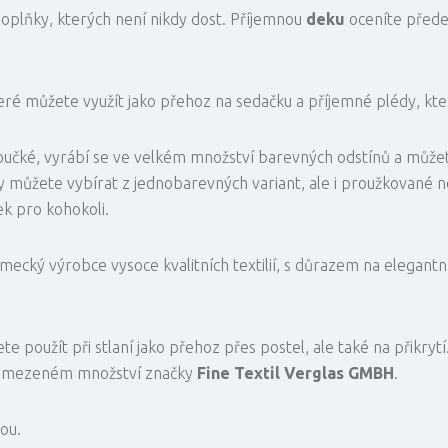
doplňky, kterých není nikdy dost. Příjemnou
deku
oceníte předev
eré můžete využít jako přehoz na sedačku a příjemné plédy, které
učké, vyrábí se ve velkém množství barevných odstínů a můžete
 můžete vybírat z jednobarevných variant, ale i proužkované 
ek pro kohokoli.
mecký výrobce vysoce kvalitních textilií, s důrazem na elegantní
te použít při stlaní jako přehoz přes postel, ale také na přikryt
 omezeném množství značky
Fine Textil Verglas GMBH
.
ou.