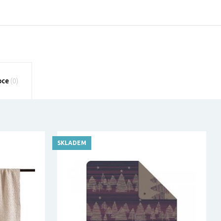
bce
(0)
SKLADEM