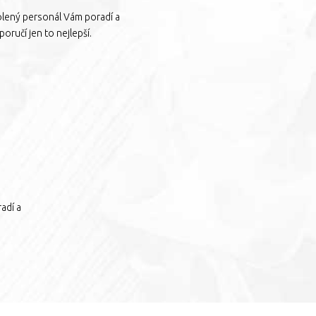
olený personál Vám poradí a
oručí jen to nejlepší.
adí a