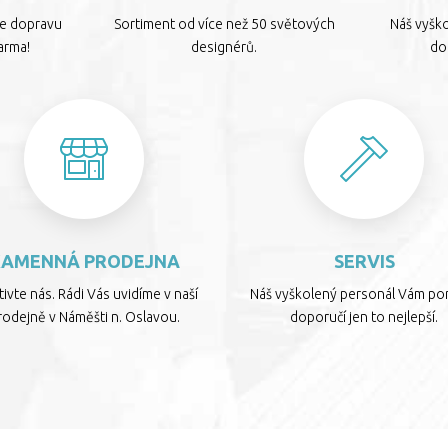
te dopravu
Sortiment od více než 50 světových
Náš vyšk
arma!
designérů.
dop
KAMENNÁ PRODEJNA
SERVIS
ivte nás. Rádi Vás uvidíme v naší
Náš vyškolený personál Vám por
rodejně v Náměšti n. Oslavou.
doporučí jen to nejlepší.