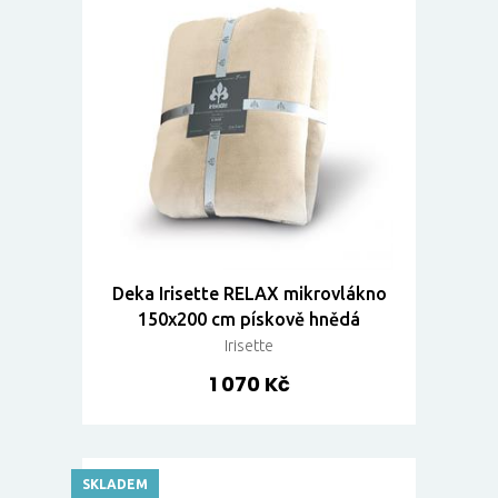
Deka Irisette RELAX mikrovlákno
150x200 cm pískově hnědá
Irisette
1 070 Kč
SKLADEM