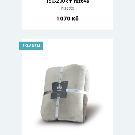
150x200 cm růžová
Irisette
1 070 Kč
SKLADEM