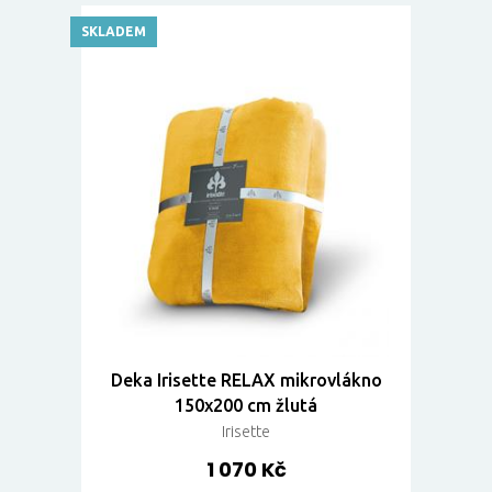
SKLADEM
Deka Irisette RELAX mikrovlákno
150x200 cm žlutá
Irisette
1 070 Kč