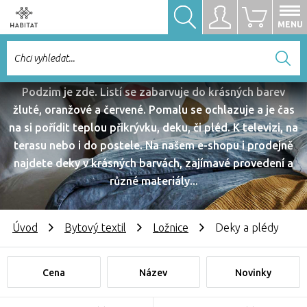
Hledat
Přihlásit se
0
MENU
DEKY A PLÉDY
Chci vyhledat...
Podzim je zde. Listí se zabarvuje do krásných barev
žluté, oranžové a červené. Pomalu se ochlazuje a je čas
na si pořídit teplou přikrývku, deku, či pléd. K televizi, na
terasu nebo i do postele. Na našem e-shopu i prodejně
najdete deky v krásných barvách, zajímavé provedení a
různé materiály...
Úvod
Bytový textil
Ložnice
Deky a plédy
Cena
Název
Novinky