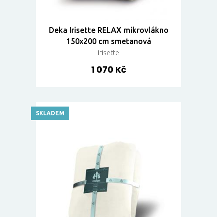
Deka Irisette RELAX mikrovlákno
150x200 cm smetanová
Irisette
1 070 Kč
SKLADEM