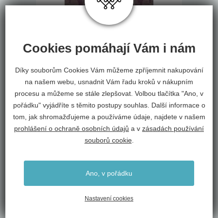
Cookies pomáhají Vám i nám
Díky souborům Cookies Vám můžeme zpříjemnit nakupování
na našem webu, usnadnit Vám řadu kroků v nákupním
Deka Montana fialová se
procesu a můžeme se stále zlepšovat. Volbou tlačítka "Ano, v
stromečky
pořádku" vyjádříte s těmito postupy souhlas. Další informace o
Ibena
tom, jak shromažďujeme a používáme údaje, najdete v našem
1 790 Kč
prohlášení o ochraně osobních údajů
a v
zásadách používání
souborů cookie
.
Ano, v pořádku
SKLADEM
Nastavení cookies