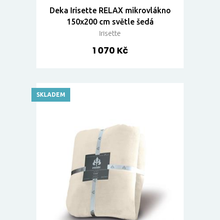
Deka Irisette RELAX mikrovlákno
150x200 cm světle šedá
Irisette
1 070 Kč
SKLADEM