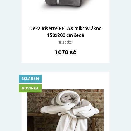
Deka Irisette RELAX mikrovlákno
150x200 cm šedá
Irisette
1 070 Kč
SKLADEM
NOVINKA