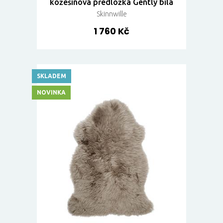
kožešinová předložka Gently bílá
Skinnwille
1 760 Kč
SKLADEM
NOVINKA