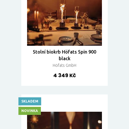
Stolní biokrb Höfats Spin 900
black
Höfats GmbH
4 349 Kč
SKLADEM
NOVINKA