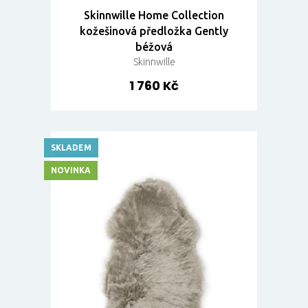
Skinnwille Home Collection
kožešinová předložka Gently
béžová
Skinnwille
1 760 Kč
SKLADEM
NOVINKA