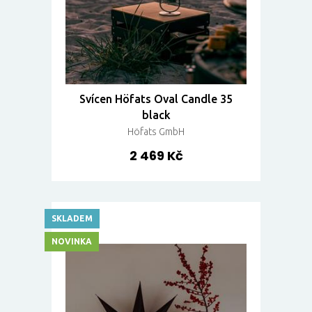
Svícen Höfats Oval Candle 35
black
Höfats GmbH
2 469 Kč
SKLADEM
NOVINKA