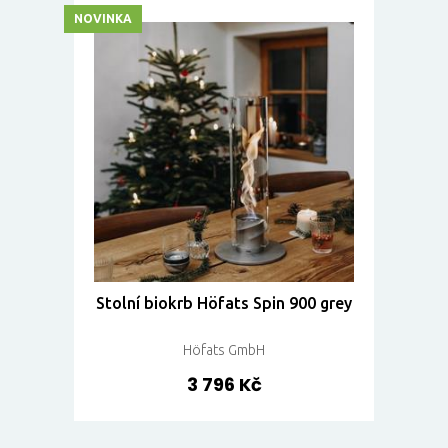
NOVINKA
Stolní biokrb Höfats Spin 900 grey
Höfats GmbH
3 796 Kč