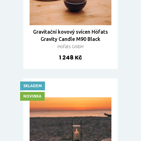
Gravitační kovový svícen Höfats
Gravity Candle M90 Black
Höfats GmbH
1 248 Kč
SKLADEM
NOVINKA