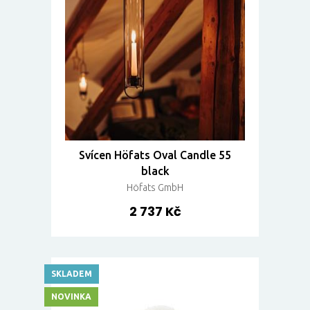
Svícen Höfats Oval Candle 55
black
Höfats GmbH
2 737 Kč
SKLADEM
NOVINKA