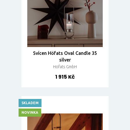
Svícen Höfats Oval Candle 35
silver
Höfats GmbH
1 915 Kč
SKLADEM
NOVINKA