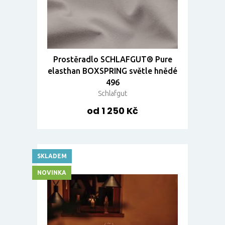
Prostěradlo SCHLAFGUT® Pure
elasthan BOXSPRING světle hnědé
496
Schlafgut
od 1 250 Kč
SKLADEM
NOVINKA