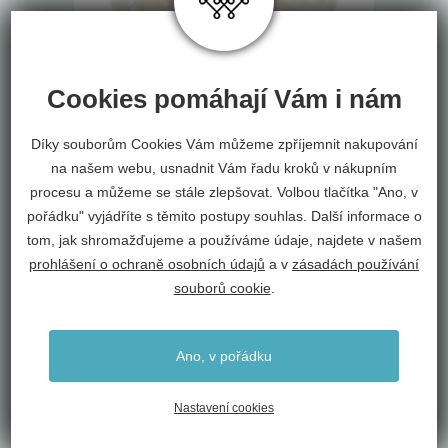
Cookies pomáhají Vám i nám
Díky souborům Cookies Vám můžeme zpříjemnit nakupování
Skinnwille Home Collection
na našem webu, usnadnit Vám řadu kroků v nákupním
kožešinový sedák Gently bílý
procesu a můžeme se stále zlepšovat. Volbou tlačítka "Ano, v
Skinnwille
pořádku" vyjádříte s těmito postupy souhlas. Další informace o
490 Kč
tom, jak shromažďujeme a používáme údaje, najdete v našem
prohlášení o ochraně osobních údajů
a v
zásadách používání
souborů cookie
.
NOVINKA
Ano, v pořádku
Nastavení cookies