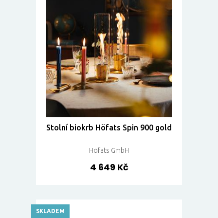
Stolní biokrb Höfats Spin 900 gold
Höfats GmbH
4 649 Kč
SKLADEM