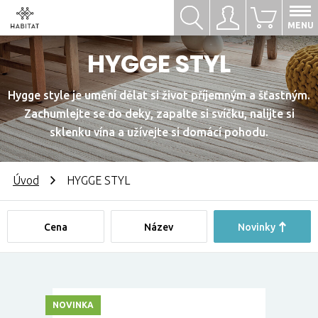
Hledat
Přihlásit se
0
MENU
HYGGE STYL
Hygge style je umění dělat si život příjemným a šťastným.
Zachumlejte se do deky, zapalte si svíčku, nalijte si
sklenku vína a užívejte si domácí pohodu.
Úvod
HYGGE STYL
Cena
Název
Novinky
NOVINKA