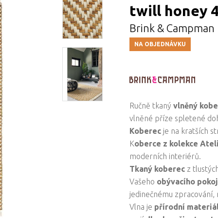
twill honey 
Brink & Campman
NA OBJEDNÁVKU
Ručně tkaný
vlněný kob
vlněné příze spletené doh
Koberec
je na kratších 
K
oberce z kolekce Atel
moderních interiérů.
Tkaný koberec
z tlustýc
Vašeho
obývacího poko
jedinečnému zpracování,
Vlna je
přírodní materiá