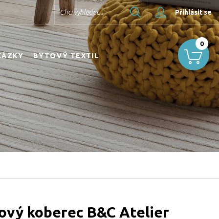
Hledat
Chci vyhledat...
Přihlásit se
0
KÁZKY
BYTOVÝ TEXTIL
ový koberec B&C Atelier