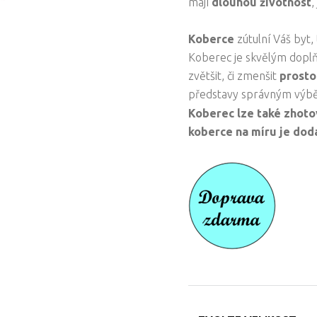
mají
dlouhou životnost
,
Koberce
zútulní Váš byt,
Koberec je skvělým dopl
zvětšit, či zmenšit
prosto
představy správným výb
Koberec lze také zhoto
koberce na míru je doda