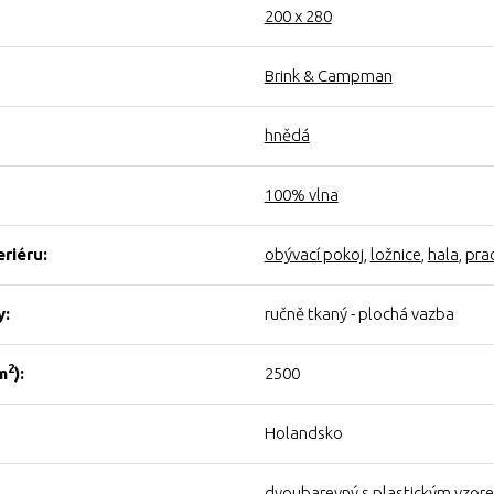
200 x 280
Brink & Campman
hnědá
100% vlna
eriéru:
obývací pokoj
,
ložnice
,
hala
,
pra
y:
ručně tkaný - plochá vazba
2
m
):
2500
Holandsko
dvoubarevný s plastickým vzor