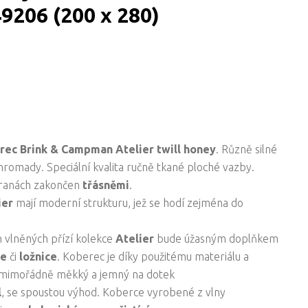
49206 (200 x 280)
erec
Brink & Campman
Atelier twill honey
. Různě silné
romady. Speciální kvalita ručně tkané ploché vazby.
stranách zakončen
třásněmi
.
ier
mají moderní strukturu, jež se hodí zejména do
h vlněných přízí kolekce
Atelier
bude úžasným doplňkem
je
či
ložnice
. Koberec je díky použitému materiálu a
 mimořádně měkký a jemný na dotek
l
, se spoustou výhod. Koberce vyrobené z vlny