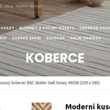
d
Blog
Kariéra
Kontakt
OUKAZY
BIOKRBY A SVÍCNY HÖFATS
DÁRKOVÉ POU
RCE
ZDRAVÉ SPANÍ
ZAHRADA
AKČNÍ NABÍDKA
KOBERCE
usový koberec B&C Atelier twill honey 49206 (200 x 280)
Moderní kus