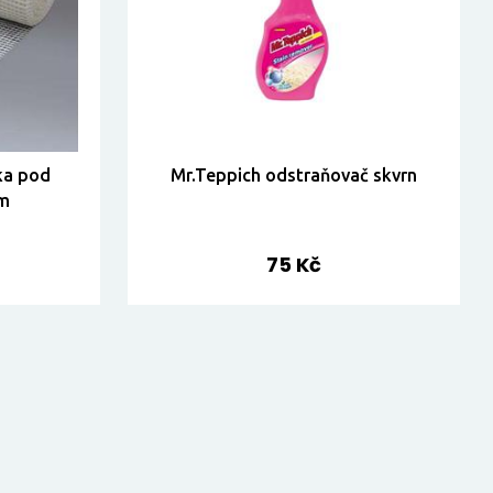
ka pod
Mr.Teppich odstraňovač skvrn
cm
75 Kč