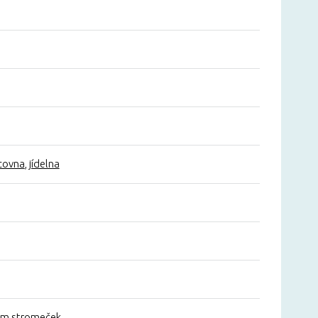
covna
,
jídelna
em stromeček