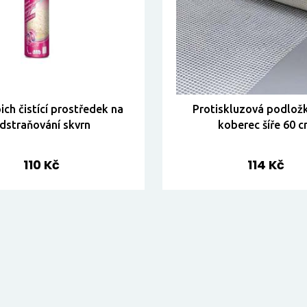
ich čistící prostředek na
Protiskluzová podlož
dstraňování skvrn
koberec šíře 60 
110 Kč
114 Kč