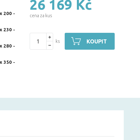
26 169 Kč
x 200
-
cena za kus
x 230
-
KOUPIT
ks
x 280
-
x 350
-