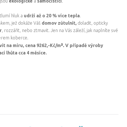
 jsou
ekologické
a
samočistící
.
 tlumí hluk a
udrží až o 20 % více tepla
.
ňkem, jež dokáže Váš
domov zútulnit,
doladit, opticky
r
, rozzářit, nebo ztmavit. Jen na Vás záleží, jak naplníte své
ěrem koberce.
².
vit na míru, cena
9262,-Kč/
m
V případě výroby
cí lhůta cca 4 měsíce.