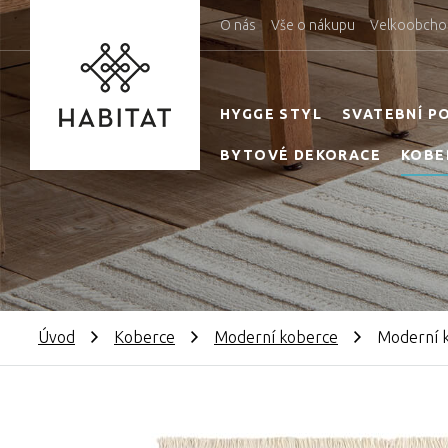
O nás
Vše o nákupu
Velkoobcho
HYGGE STYL
SVATEBNÍ P
BYTOVÉ DEKORACE
KOBE
Úvod
Koberce
Moderní koberce
Moderní k