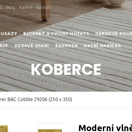
d
Blog
Kariéra
Kontakt
OUKAZY
BIOKRBY A SVÍCNY HÖFATS
DÁRKOVÉ POU
RCE
ZDRAVÉ SPANÍ
ZAHRADA
AKČNÍ NABÍDKA
KOBERCE
rec B&C Cobble 29206 (250 x 350)
Moderní vln