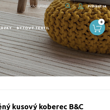
Hledat
Chci vyhledat...
Přihlásit se
0
KÁZKY
BYTOVÝ TEXTIL
ěný kusový koberec B&C