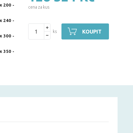
x 200
-
cena za kus
x 240
-
KOUPIT
ks
x 300
-
x 350
-