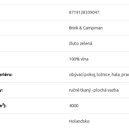
8719128339047
Brink & Campman
žluto zelená
100% vlna
eriéru:
obývací pokoj, ložnice, hala, pra
y:
ručně tkaný - plochá vazba
2
m
):
4000
Holandsko