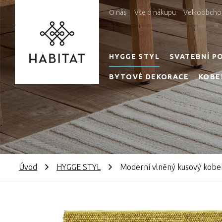
O nás
Vše o nákupu
Velkoobcho
HYGGE STYL
SVATEBNÍ P
BYTOVÉ DEKORACE
KOBE
Úvod
HYGGE STYL
Moderní vlněný kusový kobe