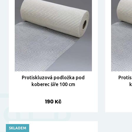
Protiskluzová podložka pod
Proti
koberec šíře 100 cm
k
190 Kč
SKLADEM