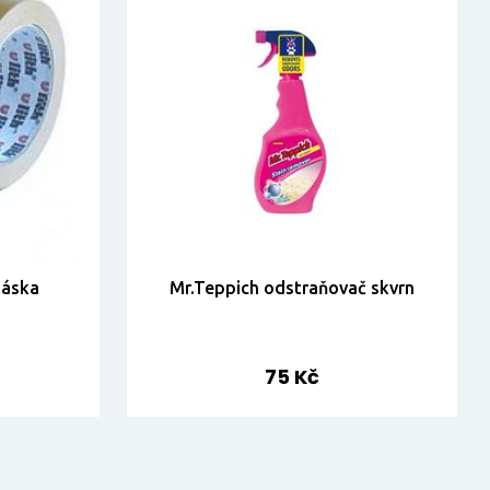
páska
Mr.Teppich odstraňovač skvrn
75 Kč