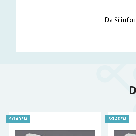
Další inf
D
SKLADEM
SKLADEM