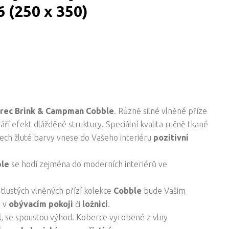
 (250 x 350)
erec
Brink & Campman
Cobble
. Různě silné vlněné příze
í efekt dlážděné struktury. Speciální kvalita ručně tkané
ech žluté barvy vnese do Vašeho interiéru
pozitivní
ble
se hodí zejména do moderních interiérů ve
 tlustých vlněných přízí kolekce
Cobble
bude Vašim
m v
obývacím
pokoji
či
ložnici
.
l
, se spoustou výhod. Koberce vyrobené z vlny