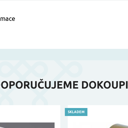
ormace
OPORUČUJEME DOKOUP
SKLADEM