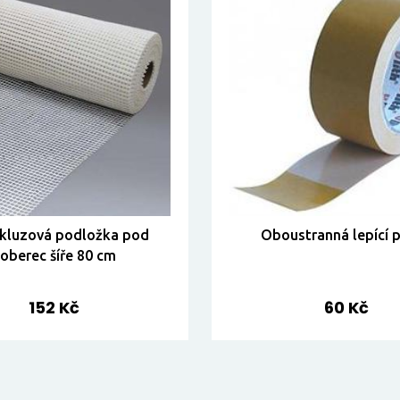
skluzová podložka pod
Oboustranná lepící 
oberec šíře 80 cm
152 Kč
60 Kč