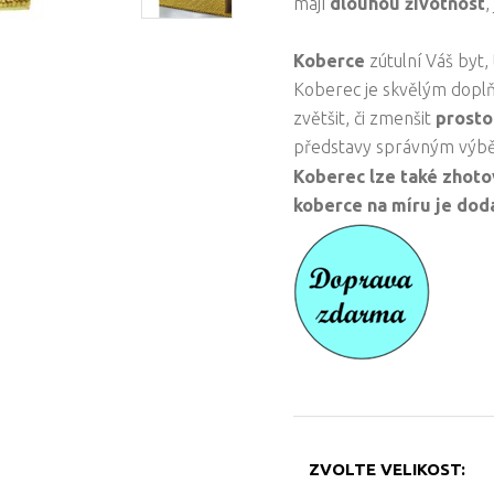
mají
dlouhou životnost
,
Koberce
zútulní Váš byt,
Koberec je skvělým dopl
zvětšit, či zmenšit
prosto
představy správným výb
Koberec lze také zhoto
koberce na míru je doda
ZVOLTE VELIKOST: