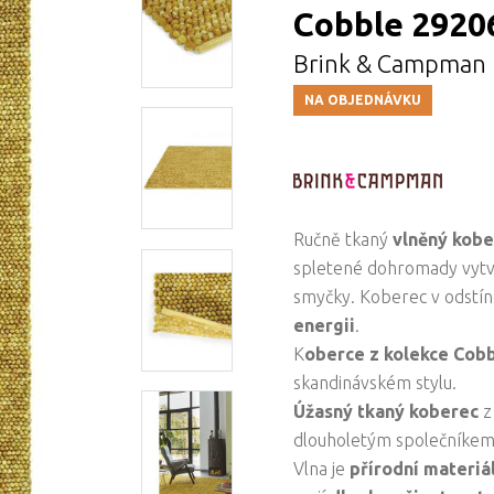
Cobble 29206
Brink & Campman
NA OBJEDNÁVKU
Ručně tkaný
vlněný kob
spletené dohromady vytvář
smyčky. Koberec v odstín
energii
.
K
oberce z kolekce Cob
skandinávském stylu.
Úžasný tkaný koberec
z
dlouholetým společníke
Vlna je
přírodní materiá