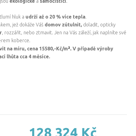
 jsou
ekologické
a
samočistící
.
 tlumí hluk a
udrží až o 20 % více tepla
.
ňkem, jež dokáže Váš
domov zútulnit,
doladit, opticky
r
, rozzářit, nebo ztmavit. Jen na Vás záleží, jak naplníte své
ěrem koberce.
².
vit na míru, cena
15580,-Kč/
m
V případě výroby
cí lhůta cca 4 měsíce.
128 324 Kč