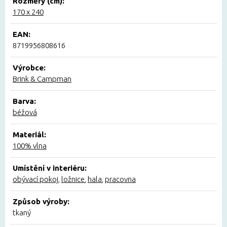
Rozměry (cm):
170 x 240
EAN:
8719956808616
Výrobce:
Brink & Campman
Barva:
béžová
Materiál:
100% vlna
Umístění v interiéru:
obývací pokoj
,
ložnice
,
hala
,
pracovna
Způsob výroby:
tkaný