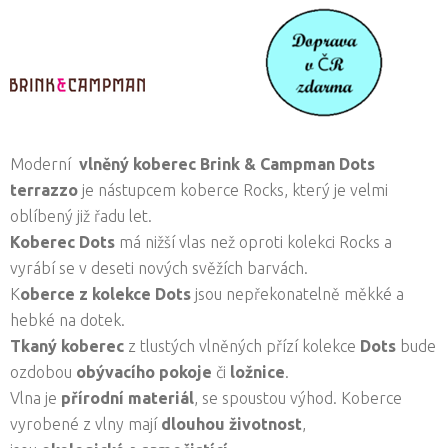
Moderní
vlněný koberec Brink & Campman
Dots
terrazzo
je nástupcem koberce Rocks, který je velmi
oblíbený již řadu let.
Koberec Dots
má nižší vlas než oproti kolekci Rocks a
vyrábí se v deseti nových svěžích barvách.
K
oberce z kolekce Dots
jsou nepřekonatelně měkké a
hebké na dotek.
Tkaný koberec
z tlustých vlněných přízí kolekce
Dots
bude
ozdobou
obývacího pokoje
či
ložnice
.
Vlna je
přírodní materiál
, se spoustou výhod. Koberce
vyrobené z vlny mají
dlouhou životnost
,