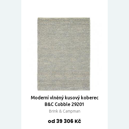
Moderní vlněný kusový koberec
B&C Cobble 29201
Brink & Campman
od 39 306 Kč