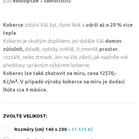
jsou
ekologické
a
samočistící
.
Koberce
zútulní Váš byt, tlumí hluk a
udrží až o 20 % více
tepla
.
Koberec je skvělým doplňkem, jež dokáže Váš
domov
zútulnit,
doladit, opticky zvětšit, či zmenšit
prostor
,
rozzářit, nebo ztmavit. Jen na Vás záleží, jak naplníte své
představy správným výběrem koberce.
Koberec lze také zhotovit na míru, cena
12570,-
².
Kč/
m
V případě výroby koberce na míru je dodací
lhůta cca 4 měsíce.
ZVOLTE VELIKOST:
Rozměry (cm) 140 x 200
-
31 535 Kč