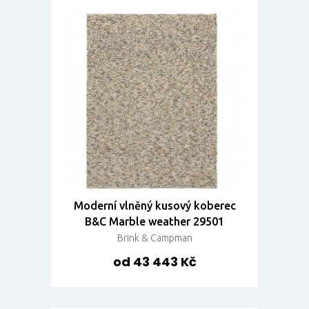
Moderní vlněný kusový koberec
B&C Marble weather 29501
Brink & Campman
od 43 443 Kč