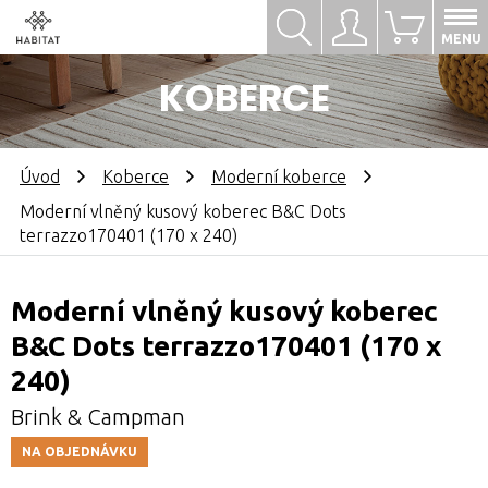
Hledat
Přihlásit se
0
MENU
KOBERCE
Úvod
Koberce
Moderní koberce
Moderní vlněný kusový koberec B&C Dots
terrazzo170401 (170 x 240)
Moderní vlněný kusový koberec
B&C Dots terrazzo170401 (170 x
240)
Brink & Campman
NA OBJEDNÁVKU