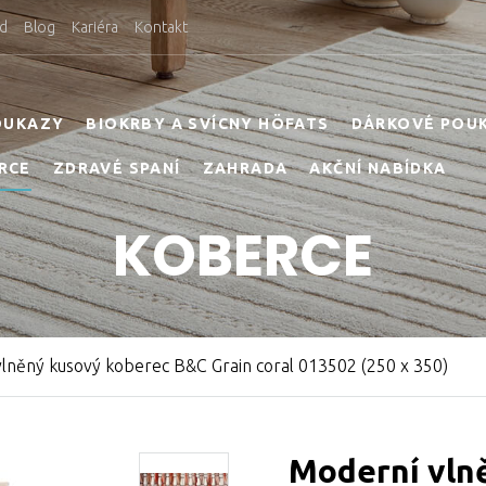
d
Blog
Kariéra
Kontakt
OUKAZY
BIOKRBY A SVÍCNY HÖFATS
DÁRKOVÉ POU
RCE
ZDRAVÉ SPANÍ
ZAHRADA
AKČNÍ NABÍDKA
KOBERCE
lněný kusový koberec B&C Grain coral 013502 (250 x 350)
Moderní vln