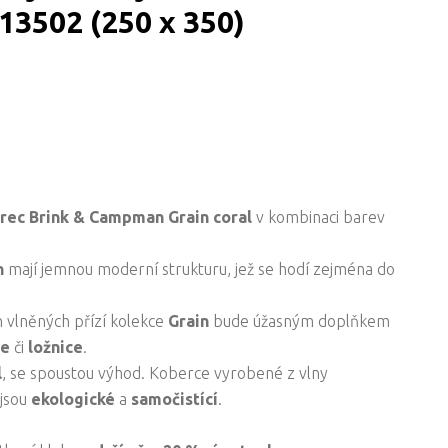
013502 (250 x 350)
erec
Brink & Campman
Grain coral
v kombinaci barev
n
mají jemnou moderní strukturu, jež se hodí zejména do
h vlněných přízí kolekce
Grain
bude úžasným doplňkem
je
či
ložnice
.
l
, se spoustou výhod. Koberce vyrobené z vlny
 jsou
ekologické
a
samočistící
.