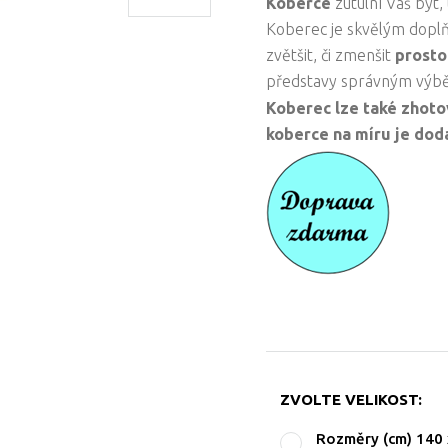
Koberce
zútulní Váš byt,
Koberec je skvělým dopl
zvětšit, či zmenšit
prosto
představy správným výb
Koberec lze také zhoto
koberce na míru je doda
ZVOLTE VELIKOST:
Rozměry (cm) 140 