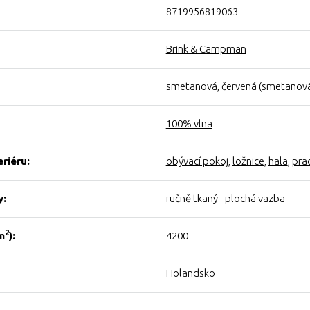
8719956819063
Brink & Campman
smetanová, červená (
smetanov
100% vlna
eriéru:
obývací pokoj
,
ložnice
,
hala
,
pra
y:
ručně tkaný - plochá vazba
2
m
):
4200
Holandsko