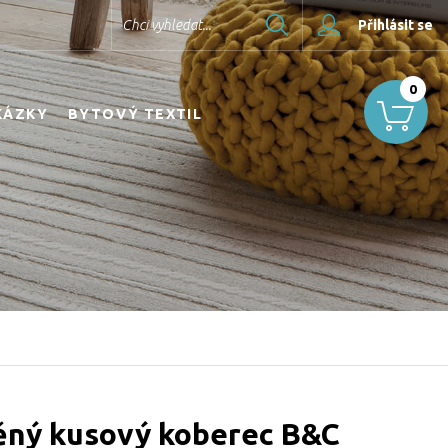
Hledat
Chci vyhledat...
Přihlásit se
0
KÁZKY
BYTOVÝ TEXTIL
ěný kusový koberec B&C