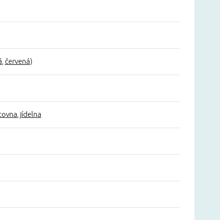
á
,
červená
)
covna
,
jídelna