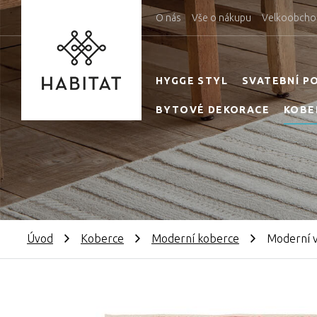
O nás
Vše o nákupu
Velkoobcho
HYGGE STYL
SVATEBNÍ P
BYTOVÉ DEKORACE
KOBE
Úvod
Koberce
Moderní koberce
Moderní v