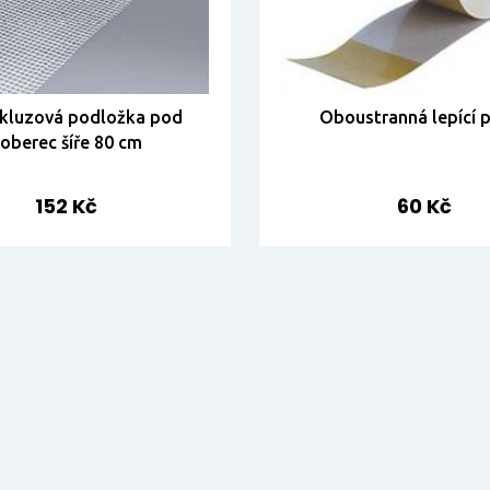
skluzová podložka pod
Oboustranná lepící 
oberec šíře 80 cm
152 Kč
60 Kč