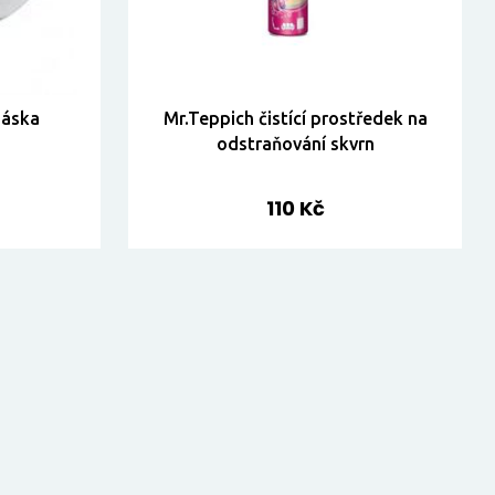
páska
Mr.Teppich čistící prostředek na
odstraňování skvrn
110 Kč