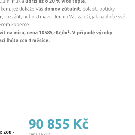
 tlumí hluk a
udrží až o 20 % více tepla
.
ňkem, jež dokáže Váš
domov zútulnit,
doladit, opticky
r
, rozzářit, nebo ztmavit. Jen na Vás záleží, jak naplníte své
ěrem koberce.
².
vit na míru, cena
10585,-Kč/
m
V případě výroby
cí lhůta cca 4 měsíce.
90 855 Kč
x 200
-
cena za kus