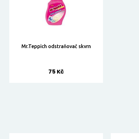
Mr.Teppich odstraňovač skvrn
75 Kč