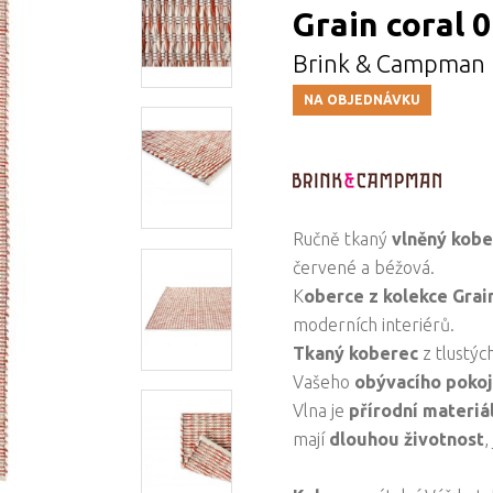
Grain coral 
Brink & Campman
NA OBJEDNÁVKU
Ručně tkaný
vlněný kob
červené a béžová.
K
oberce z kolekce
Grai
moderních interiérů.
Tkaný koberec
z tlustýc
Vašeho
obývacího poko
Vlna je
přírodní materiá
mají
dlouhou životnost
,