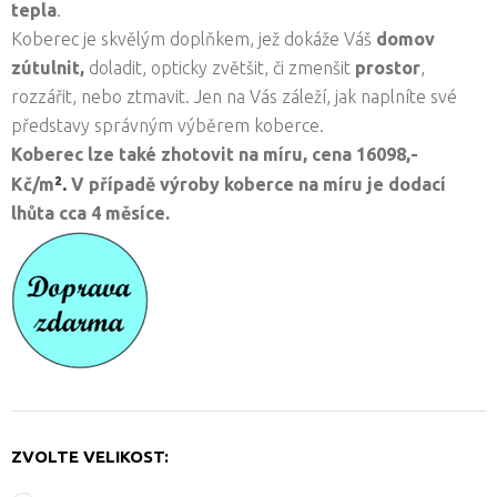
tepla
.
Koberec je skvělým doplňkem, jež dokáže Váš
domov
zútulnit,
doladit, opticky zvětšit, či zmenšit
prostor
,
rozzářit, nebo ztmavit. Jen na Vás záleží, jak naplníte své
představy správným výběrem koberce.
Koberec lze také zhotovit na míru, cena
16098,-
².
Kč/
m
V případě výroby koberce na míru je dodací
lhůta cca 4 měsíce.
ZVOLTE VELIKOST: