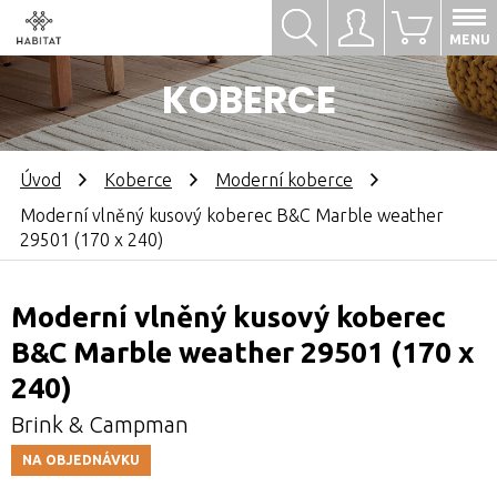
Hledat
Přihlásit se
0
MENU
KOBERCE
Úvod
Koberce
Moderní koberce
Moderní vlněný kusový koberec B&C Marble weather
29501 (170 x 240)
Moderní vlněný kusový koberec
B&C Marble weather 29501 (170 x
240)
Brink & Campman
NA OBJEDNÁVKU