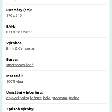
Rozměry (cm):
170 x 240
EAN:
8717056779652
Výrobce:
Brink & Campman
Barva:
smetanovo šedá
Materiál:
100% vlna
Umístění v interiéru:
obývací pokoj
,
ložnice
,
hala
,
pracovna
,
jídelna
Způsob výroby: