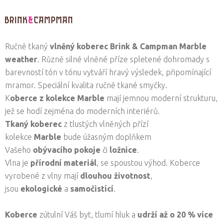
Ručně tkaný
vlněný koberec
Brink & Campman
Marble
weather
. Různě silné vlněné příze spletené dohromady s
barevností tón v tónu vytváří hravý výsledek, připomínající
mramor. Speciální kvalita ručně tkané smyčky.
K
oberce z kolekce Marble
mají jemnou moderní strukturu,
jež se hodí zejména do moderních interiérů.
Tkaný koberec
z tlustých vlněných přízí
kolekce
Marble
bude úžasným doplňkem
Vašeho
obývacího pokoje
či
ložnice
.
Vlna je
přírodní materiál
, se spoustou výhod. Koberce
vyrobené z vlny mají
dlouhou životnost
,
jsou
ekologické
a
samočistící
.
Koberce
zútulní Váš byt, tlumí hluk a
udrží až o 20 % více