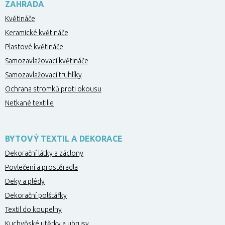
ZAHRADA
Květináče
Keramické květináče
Plastové květináče
Samozavlažovací květináče
Samozavlažovací truhlíky
Ochrana stromků proti okousu
Netkané textilie
BYTOVÝ TEXTIL A DEKORACE
Dekorační látky a záclony
Povlečení a prostěradla
Deky a plédy
Dekorační polštářky
Textil do koupelny
Kuchyňské utěrky a ubrusy