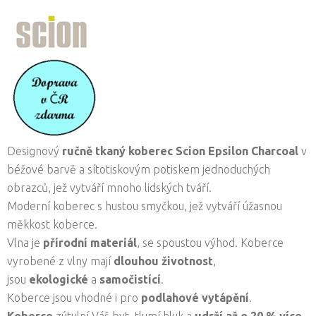
Designový
ručně tkaný koberec
Scion Epsilon Charcoal
v
béžové barvě a sítotiskovým potiskem jednoduchých
obrazců, jež vytváří mnoho lidských tváří.
Moderní koberec s hustou smyčkou, jež vytváří úžasnou
měkkost koberce.
Vlna je
přírodní materiál
, se spoustou výhod. Koberce
vyrobené z vlny mají
dlouhou životnost
,
jsou
ekologické
a
samočistící
.
Koberce jsou vhodné i pro
podlahové vytápění
.