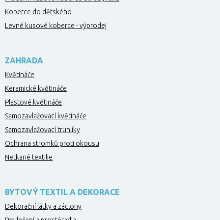
Koberce do dětského
Levné kusové koberce - výprodej
ZAHRADA
Květináče
Keramické květináče
Plastové květináče
Samozavlažovací květináče
Samozavlažovací truhlíky
Ochrana stromků proti okousu
Netkané textilie
BYTOVÝ TEXTIL A DEKORACE
Dekorační látky a záclony