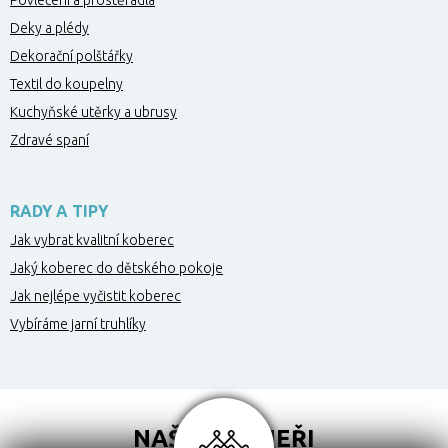
Povlečení a prostěradla
Deky a plédy
Dekorační polštářky
Textil do koupelny
Kuchyňské utěrky a ubrusy
Zdravé spaní
RADY A TIPY
Jak vybrat kvalitní koberec
Jaký koberec do dětského pokoje
Jak nejlépe vyčistit koberec
Vybíráme jarní truhlíky
NAŠI PARTNEŘI