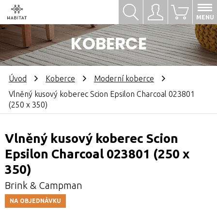
Hledat
Přihlásit se
0
MENU
KOBERCE
Úvod
Koberce
Moderní koberce
Vlněný kusový koberec Scion Epsilon Charcoal 023801
(250 x 350)
Vlněný kusový koberec Scion
Epsilon Charcoal 023801 (250 x
350)
Brink & Campman
NA OBJEDNÁVKU