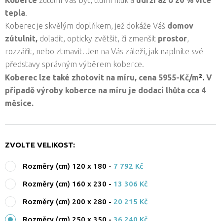
Koberce
zútulní Váš byt, tlumí hluk a
udrží až o 20 % více
tepla
.
Koberec je skvělým doplňkem, jež dokáže Váš
domov
zútulnit,
doladit, opticky zvětšit, či zmenšit
prostor
,
rozzářit, nebo ztmavit. Jen na Vás záleží, jak naplníte své
představy správným výběrem koberce.
².
Koberec lze také zhotovit na míru, cena 5955-Kč/
m
V
případě výroby koberce na míru je dodací lhůta cca 4
měsíce.
ZVOLTE VELIKOST:
Rozměry (cm) 120 x 180
-
7 792 Kč
Rozměry (cm) 160 x 230
-
13 306 Kč
Rozměry (cm) 200 x 280
-
20 215 Kč
Rozměry (cm) 250 x 350
-
36 240 Kč