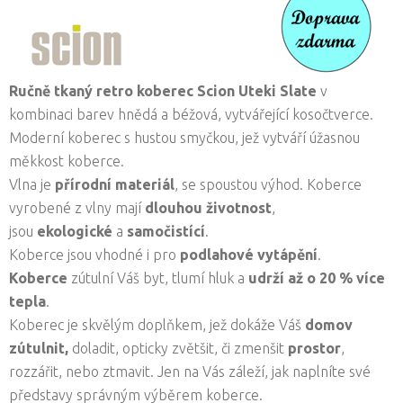
R
učně tkaný retro koberec
Scion
Uteki Slate
v
kombinaci barev hnědá a béžová, vytvářející kosočtverce.
Moderní koberec s hustou smyčkou, jež vytváří úžasnou
měkkost koberce.
Vlna je
přírodní materiál
, se spoustou výhod. Koberce
vyrobené z vlny mají
dlouhou životnost
,
jsou
ekologické
a
samočistící
.
Koberce jsou vhodné i pro
podlahové vytápění
.
Koberce
zútulní Váš byt, tlumí hluk a
udrží až o 20 % více
tepla
.
Koberec je skvělým doplňkem, jež dokáže Váš
domov
zútulnit,
doladit, opticky zvětšit, či zmenšit
prostor
,
rozzářit, nebo ztmavit. Jen na Vás záleží, jak naplníte své
představy správným výběrem koberce.