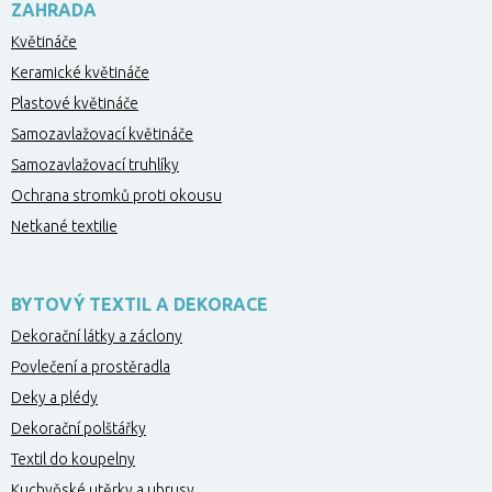
ZAHRADA
Květináče
Keramické květináče
Plastové květináče
Samozavlažovací květináče
Samozavlažovací truhlíky
Ochrana stromků proti okousu
Netkané textilie
BYTOVÝ TEXTIL A DEKORACE
Dekorační látky a záclony
Povlečení a prostěradla
Deky a plédy
Dekorační polštářky
Textil do koupelny
Kuchyňské utěrky a ubrusy