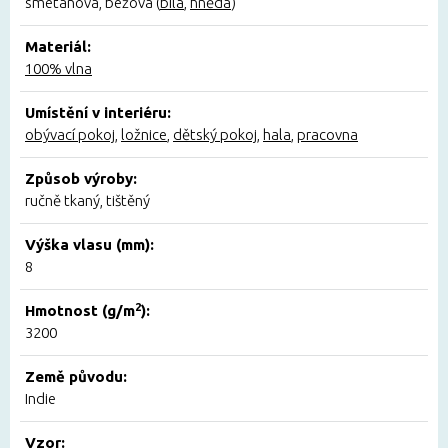
smetanová, béžová (
bílá
,
hnědá
)
Materiál:
100% vlna
Umístění v interiéru:
obývací pokoj
,
ložnice
,
dětský pokoj
,
hala
,
pracovna
Způsob výroby:
ručně tkaný, tištěný
Výška vlasu (mm):
8
2
Hmotnost (g/m
):
3200
Země původu:
Indie
Vzor: