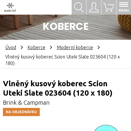
Hledat
Přihlásit se
0
MENU
KOBERCE
Úvod
Koberce
Moderní koberce
Vlněný kusový koberec Scion Uteki Slate 023604 (120 x
180)
Vlněný kusový koberec Scion
Uteki Slate 023604 (120 x 180)
Brink & Campman
NA OBJEDNÁVKU