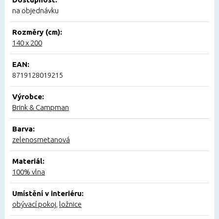
na objednávku
Rozměry (cm):
140 x 200
EAN:
8719128019215
Výrobce:
Brink & Campman
Barva:
zelenosmetanová
Materiál:
100% vlna
Umístění v interiéru:
obývací pokoj
,
ložnice