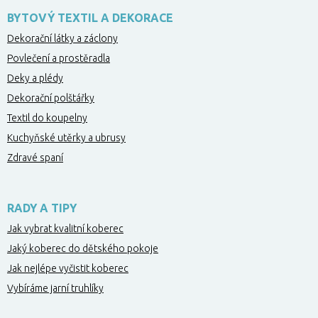
BYTOVÝ TEXTIL A DEKORACE
Dekorační látky a záclony
Povlečení a prostěradla
Deky a plédy
Dekorační polštářky
Textil do koupelny
Kuchyňské utěrky a ubrusy
Zdravé spaní
RADY A TIPY
Jak vybrat kvalitní koberec
Jaký koberec do dětského pokoje
Jak nejlépe vyčistit koberec
Vybíráme jarní truhlíky