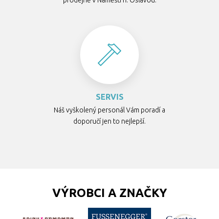
prodejně v Náměšti n. Oslavou.
SERVIS
Náš vyškolený personál Vám poradí a
doporučí jen to nejlepší.
VÝROBCI A ZNAČKY