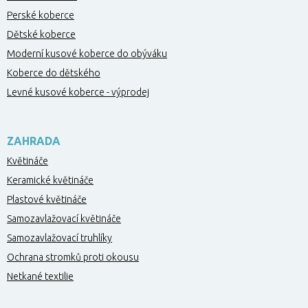
Perské koberce
Dětské koberce
Moderní kusové koberce do obýváku
Koberce do dětského
Levné kusové koberce - výprodej
ZAHRADA
Květináče
Keramické květináče
Plastové květináče
Samozavlažovací květináče
Samozavlažovací truhlíky
Ochrana stromků proti okousu
Netkané textilie