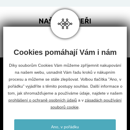
NAŠI PARTNEŘI
Cookies pomáhají Vám i nám
Obchodní podmínky
Díky souborům Cookies Vám můžeme zpříjemnit nakupování
na našem webu, usnadnit Vám řadu kroků v nákupním
Odstoupení od smlouvy
procesu a můžeme se stále zlepšovat. Volbou tlačítka "Ano, v
Nastavení cookies
pořádku" vyjádříte s těmito postupy souhlas. Další informace o
tom, jak shromažďujeme a používáme údaje, najdete v našem
facebook
instagram
prohlášení o ochraně osobních údajů
a v
zásadách používání
2026 © Habitat, a.s.
souborů cookie
.
V.Nezvala 977, 675 71 Náměšť nad Oslavou.
info@habitat-cz.cz
Ano, v pořádku
+420 568 620 101 (prodejna)