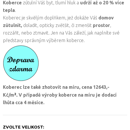
Koberce
zútulní Váš byt, tlumí hluk a
udrží až o 20 % více
tepla
.
Koberec je skvělým doplňkem, jež dokáže Váš
domov
zútulnit,
doladit, opticky zvětšit, či zmenšit
prostor
,
rozzářit, nebo ztmavit. Jen na Vás záleží, jak naplníte své
představy správným výběrem koberce.
Koberec lze také zhotovit na míru, cena
12643,-
².
Kč/
m
V případě výroby koberce na míru je dodací
lhůta cca 4 měsíce.
ZVOLTE VELIKOST: