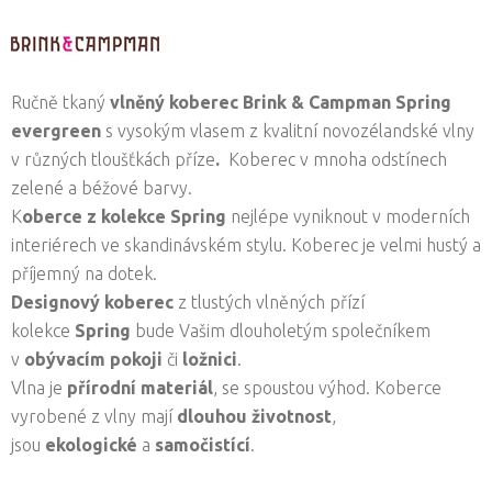
Ručně tkaný
vlněný koberec
Brink & Campman
Spring
evergreen
s vysokým vlasem z kvalitní novozélandské vlny
v různých tloušťkách příze
.
Koberec v mnoha odstínech
zelené a béžové barvy.
K
oberce z kolekce Spring
nejlépe vyniknout v moderních
interiérech ve skandinávském stylu. Koberec je velmi hustý a
příjemný na dotek.
Designový koberec
z tlustých vlněných přízí
kolekce
Spring
bude Vašim dlouholetým společníkem
v
obývacím
pokoji
či
ložnici
.
Vlna je
přírodní materiál
, se spoustou výhod. Koberce
vyrobené z vlny mají
dlouhou životnost
,
jsou
ekologické
a
samočistící
.