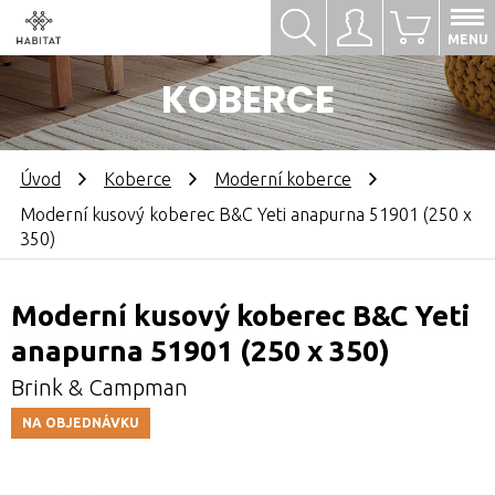
Hledat
Přihlásit se
0
MENU
KOBERCE
Úvod
Koberce
Moderní koberce
Moderní kusový koberec B&C Yeti anapurna 51901 (250 x
350)
Moderní kusový koberec B&C Yeti
anapurna 51901 (250 x 350)
Brink & Campman
NA OBJEDNÁVKU