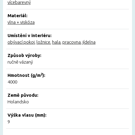
vícebarevný
Materiál:
vlna + viskóza
Umístění v interiéru:
obývací pokoj
,
ložnice
,
hala
,
pracovna
,
jídelna
Způsob výroby:
ručně vázaný
2
Hmotnost (g/m
):
4000
Země původu:
Holandsko
Výška vlasu (mm):
9