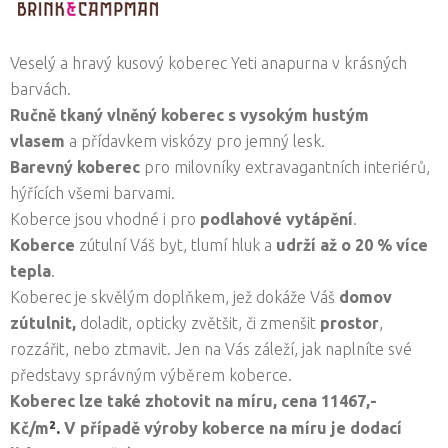
Veselý a hravý kusový koberec Yeti anapurna v krásných
barvách.
Ručně tkaný vlněný koberec
s vysokým hustým
vlasem
a přídavkem viskózy pro jemný lesk.
Barevný koberec
pro milovníky extravagantních interiérů,
hýřících všemi barvami.
Koberce jsou vhodné i pro
podlahové vytápění
.
Koberce
zútulní Váš byt, tlumí hluk a
udrží až o 20 % více
tepla
.
Koberec je skvělým doplňkem, jež dokáže Váš
domov
zútulnit,
doladit, opticky zvětšit, či zmenšit
prostor
,
rozzářit, nebo ztmavit. Jen na Vás záleží, jak naplníte své
představy správným výběrem koberce.
Koberec lze také zhotovit na míru, cena
11467,-
².
Kč/
m
V případě výroby koberce na míru je dodací