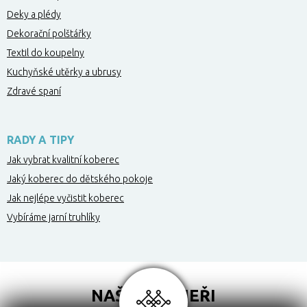
Deky a plédy
Dekorační polštářky
Textil do koupelny
Kuchyňské utěrky a ubrusy
Zdravé spaní
RADY A TIPY
Jak vybrat kvalitní koberec
Jaký koberec do dětského pokoje
Jak nejlépe vyčistit koberec
Vybíráme jarní truhlíky
NAŠI PARTNEŘI