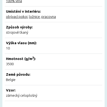
100% vlna
Umístění v interiéru:
obývací pokoj
,
ložnice
,
pracovna
Způsob výroby:
strojově tkaný
Výška vlasu (mm):
10
2
Hmotnost (g/m
):
3500
Země původu:
Belgie
Vzor:
zámecký celoplošný