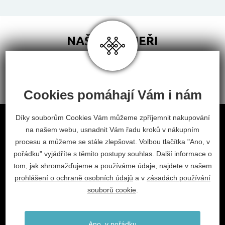
NAŠI PARTNEŘI
Cookies pomáhají Vám i nám
Obchodní podmínky
Díky souborům Cookies Vám můžeme zpříjemnit nakupování
na našem webu, usnadnit Vám řadu kroků v nákupním
Odstoupení od smlouvy
procesu a můžeme se stále zlepšovat. Volbou tlačítka "Ano, v
Nastavení cookies
pořádku" vyjádříte s těmito postupy souhlas. Další informace o
tom, jak shromažďujeme a používáme údaje, najdete v našem
facebook
instagram
prohlášení o ochraně osobních údajů
a v
zásadách používání
2026 © Habitat, a.s.
souborů cookie
.
V.Nezvala 977, 675 71 Náměšť nad Oslavou.
info@habitat-cz.cz
Ano, v pořádku