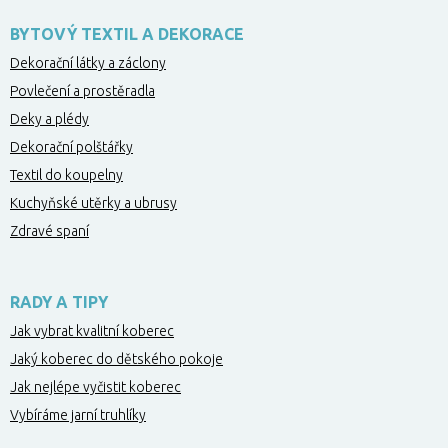
BYTOVÝ TEXTIL A DEKORACE
Dekorační látky a záclony
Povlečení a prostěradla
Deky a plédy
Dekorační polštářky
Textil do koupelny
Kuchyňské utěrky a ubrusy
Zdravé spaní
RADY A TIPY
Jak vybrat kvalitní koberec
Jaký koberec do dětského pokoje
Jak nejlépe vyčistit koberec
Vybíráme jarní truhlíky