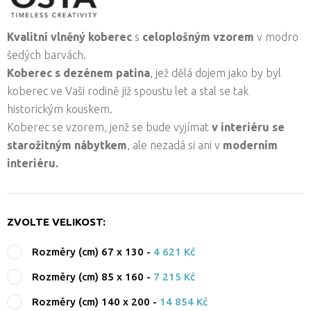
Kvalitní vlněný koberec
s
celoplošným vzorem
v modro
šedých barvách.
Koberec s dezénem patina
, jež dělá dojem jako by byl
koberec ve Vaši rodině již spoustu let a stal se tak
historickým kouskem.
Koberec se vzorem, jenž se bude vyjímat
v interiéru se
starožitným nábytkem
, ale nezadá si ani v
moderním
interiéru.
ZVOLTE VELIKOST:
Rozměry (cm) 67 x 130
-
4 621 Kč
Rozměry (cm) 85 x 160
-
7 215 Kč
Rozměry (cm) 140 x 200
-
14 854 Kč