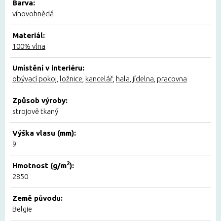
Barva:
vínovohnědá
Materiál:
100% vlna
Umístění v interiéru:
obývací pokoj
,
ložnice
,
kancelář
,
hala
,
jídelna
,
pracovna
Způsob výroby:
strojově tkaný
Výška vlasu (mm):
9
2
Hmotnost (g/m
):
2850
Země původu:
Belgie