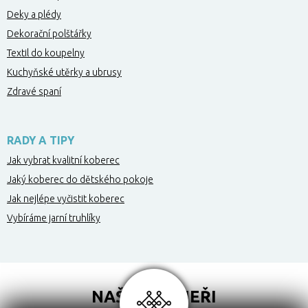
Deky a plédy
Dekorační polštářky
Textil do koupelny
Kuchyňské utěrky a ubrusy
Zdravé spaní
RADY A TIPY
Jak vybrat kvalitní koberec
Jaký koberec do dětského pokoje
Jak nejlépe vyčistit koberec
Vybíráme jarní truhlíky
NAŠI PARTNEŘI