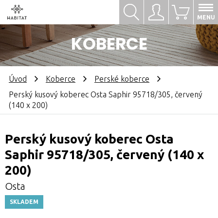
Hledat
Přihlásit se
0
MENU
KOBERCE
Úvod
Koberce
Perské koberce
Perský kusový koberec Osta Saphir 95718/305, červený
(140 x 200)
Perský kusový koberec Osta
Saphir 95718/305, červený (140 x
200)
Osta
SKLADEM