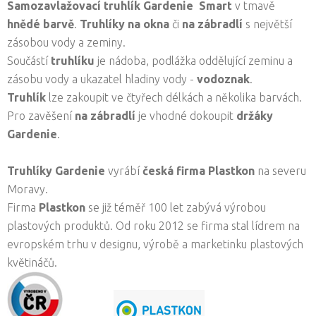
Samozavlažovací truhlík Gardenie
Smart
v tmavě
hnědé
barvě
.
Truhlíky na okna
či
na zábradlí
s největší
zásobou vody a zeminy.
Součástí
truhlíku
je nádoba, podlážka oddělující zeminu a
zásobu vody a ukazatel hladiny vody -
vodoznak
.
Truhlík
lze zakoupit ve čtyřech délkách a několika barvách.
Pro zavěšení
na zábradlí
je vhodné dokoupit
držáky
Gardenie
.
Truhlíky Gardenie
vyrábí
česká firma
Plastkon
na severu
Moravy.
Firma
Plastkon
se již téměř 100 let zabývá výrobou
plastových produktů. Od roku 2012 se firma stal lídrem na
evropském trhu v designu, výrobě a marketinku plastových
květináčů.