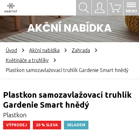
Hledat
Přihlásit se
0
MENU
AKČNÍ NABÍDKA
Úvod
Akční nabídka
Zahrada
Květináče a truhlíky
Plastkon samozavlažovací truhlík Gardenie Smart hnědý
Plastkon samozavlažovací truhlík
Gardenie Smart hnědý
Plastkon
VÝPRODEJ
20 % SLEVA
SKLADEM