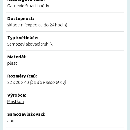
Gardenie Smart hnědý
Dostupnost:
skladem (expedice do 24 hodin)
Typ květináče:
Samozavlažovací truhlík
Materiál:
plast
Rozměry (cm):
22 x 20 x 40
(š x d x v nebo Ø x v)
Výrobce:
Plastkon
Samozavlažovací:
ano