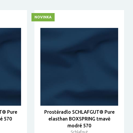
NOVINKA
T® Pure
Prostěradlo SCHLAFGUT® Pure
é 570
elasthan BOXSPRING tmavě
modré 570
Schlafgut