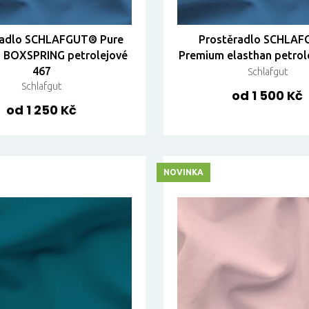
radlo SCHLAFGUT® Pure
Prostěradlo SCHLA
n BOXSPRING petrolejové
Premium elasthan petrol
467
Schlafgut
Schlafgut
od 1 500 Kč
od 1 250 Kč
NOVINKA