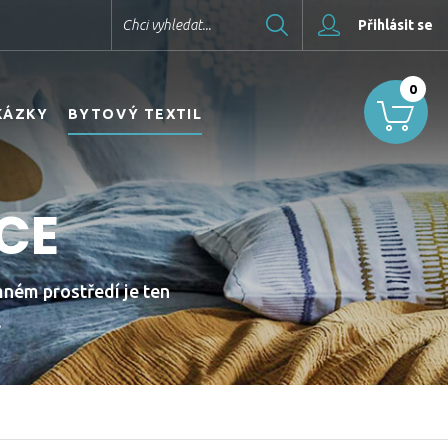
Hledat
Chci vyhledat...
Přihlásit se
0
KÁZKY
BYTOVÝ TEXTIL
CE
mném prostředí je ten
.