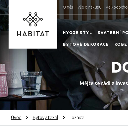
O nás
Vše o nákupu
Velkoobcho
HYGGE STYL
SVATEBNÍ P
BYTOVÉ DEKORACE
KOBE
D
Mějte se rádi a inve
Úvod
Bytový textil
Ložnice