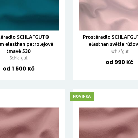
těradlo SCHLAFGUT®
Prostěradlo SCHLAFGU
m elasthan petrolejové
elasthan světle růžo
tmavé 530
Schlafgut
Schlafgut
od 990 Kč
od 1 500 Kč
NOVINKA