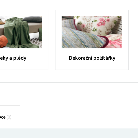
eky a plédy
Dekorační polštářky
bce
(0)