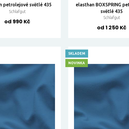
n petrolejové světlé 435
elasthan BOXSPRING pet
světlé 435
Schlafgut
Schlafgut
od 990 Kč
od 1 250 Kč
SKLADEM
NOVINKA