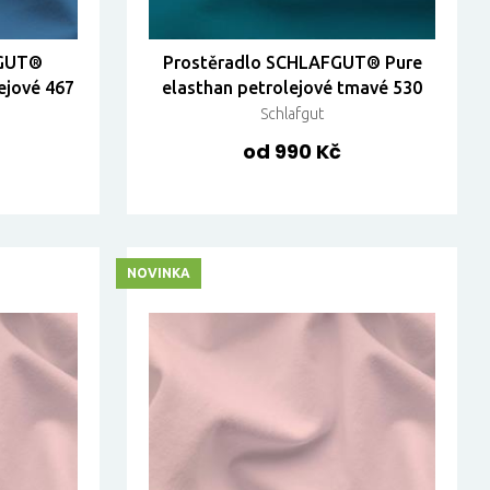
FGUT®
Prostěradlo SCHLAFGUT® Pure
ejové 467
elasthan petrolejové tmavé 530
Schlafgut
od 990 Kč
NOVINKA