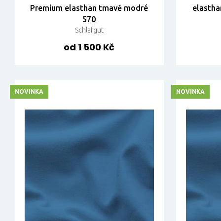
Premium elasthan tmavě modré
elastha
570
Schlafgut
od 1 500 Kč
NOVINKA
NOVINKA