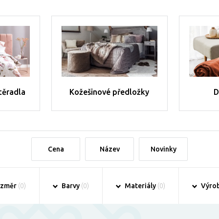
těradla
Kožešinové předložky
D
Cena
Název
Novinky
změr
(0)
Barvy
(0)
Materiály
(0)
Výro