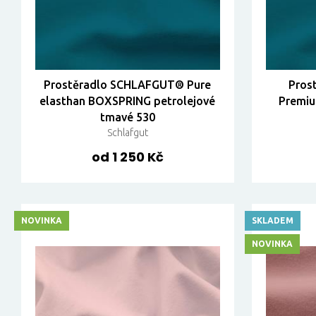
Prostěradlo SCHLAFGUT® Pure
Pros
elasthan BOXSPRING petrolejové
Premiu
tmavé 530
Schlafgut
od 1 250 Kč
NOVINKA
SKLADEM
NOVINKA