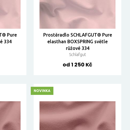
T® Pure
Prostěradlo SCHLAFGUT® Pure
vé 334
elasthan BOXSPRING světle
růžové 334
Schlafgut
od 1 250 Kč
NOVINKA