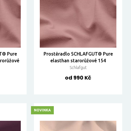
T® Pure
Prostěradlo SCHLAFGUT® Pure
rorůžové
elasthan starorůžové 154
Schlafgut
od 990 Kč
NOVINKA