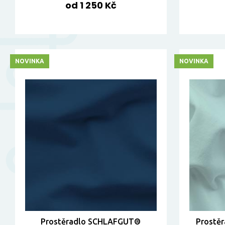
od 1 250 Kč
NOVINKA
NOVINKA
Prostěradlo SCHLAFGUT®
Prostě