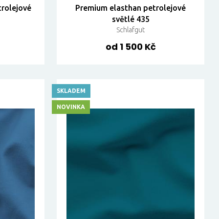
rolejové
Premium elasthan petrolejové
světlé 435
Schlafgut
od 1 500 Kč
SKLADEM
NOVINKA