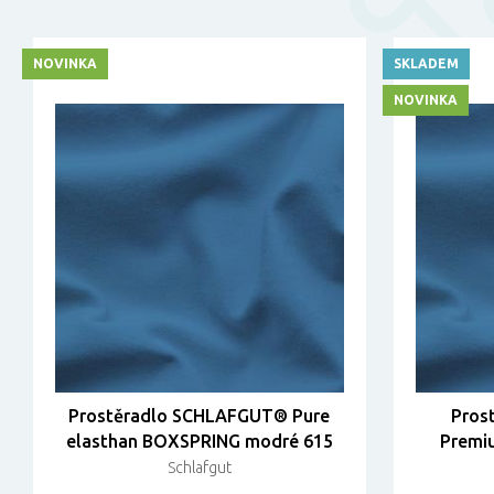
NOVINKA
SKLADEM
NOVINKA
Prostěradlo SCHLAFGUT® Pure
Pros
elasthan BOXSPRING modré 615
Premi
Schlafgut