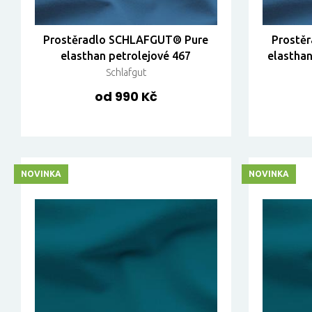
Prostěradlo SCHLAFGUT® Pure
Prostě
elasthan petrolejové 467
elastha
Schlafgut
od 990 Kč
NOVINKA
NOVINKA