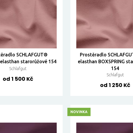
těradlo SCHLAFGUT®
Prostěradlo SCHLAFGU
elasthan starorůžové 154
elasthan BOXSPRING sta
154
Schlafgut
Schlafgut
od 1 500 Kč
od 1 250 Kč
NOVINKA