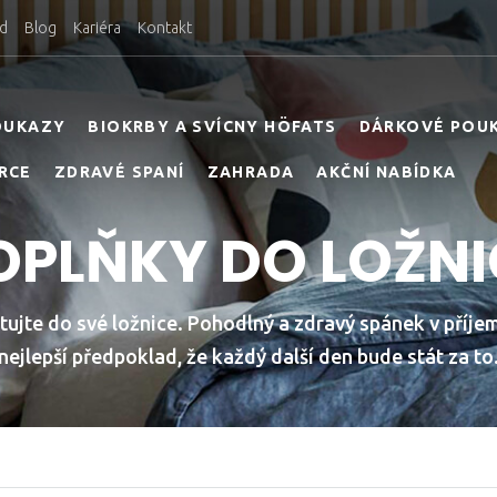
d
Blog
Kariéra
Kontakt
OUKAZY
BIOKRBY A SVÍCNY HÖFATS
DÁRKOVÉ POU
RCE
ZDRAVÉ SPANÍ
ZAHRADA
AKČNÍ NABÍDKA
OPLŇKY DO LOŽNI
stujte do své ložnice. Pohodlný a zdravý spánek v příje
nejlepší předpoklad, že každý další den bude stát za to