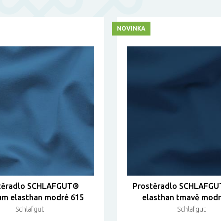
NOVINKA
těradlo SCHLAFGUT®
Prostěradlo SCHLAFGU
um elasthan modré 615
elasthan tmavě modr
Schlafgut
Schlafgut