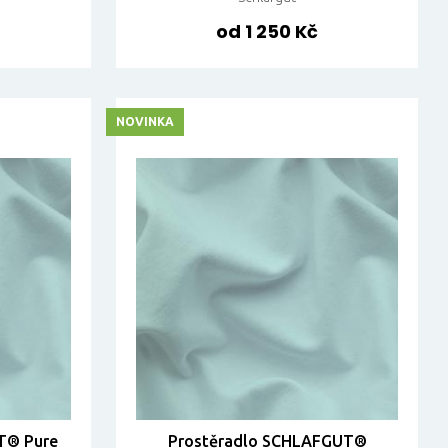
od 1 250 Kč
NOVINKA
T® Pure
Prostěradlo SCHLAFGUT®