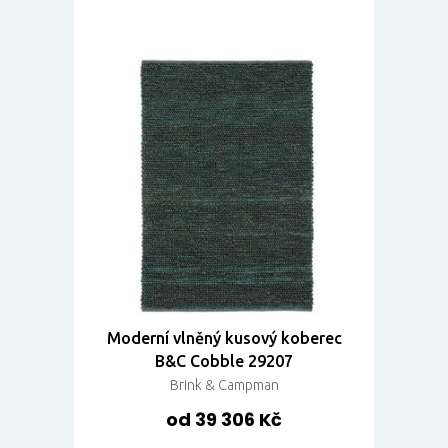
Moderní vlněný kusový koberec
B&C Cobble 29207
Brink & Campman
od 39 306 Kč