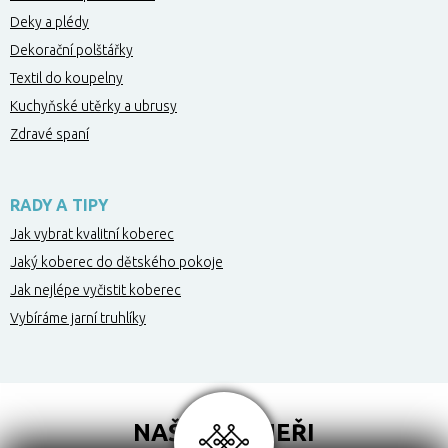
Deky a plédy
Dekorační polštářky
Textil do koupelny
Kuchyňské utěrky a ubrusy
Zdravé spaní
RADY A TIPY
Jak vybrat kvalitní koberec
Jaký koberec do dětského pokoje
Jak nejlépe vyčistit koberec
Vybíráme jarní truhlíky
NAŠI PARTNEŘI