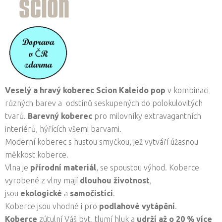
Veselý a hravý koberec
Scion
Kaleido pop
v kombinaci
různých barev a odstínů seskupených do polokulovitých
tvarů.
Barevný koberec
pro milovníky extravagantních
interiérů, hýřících všemi barvami.
Moderní koberec s hustou smyčkou, jež vytváří úžasnou
měkkost koberce.
Vlna je
přírodní materiál
, se spoustou výhod. Koberce
vyrobené z vlny mají
dlouhou životnost
,
jsou
ekologické
a
samočistící
.
Koberce jsou vhodné i pro
podlahové vytápění
.
Koberce
zútulní Váš byt, tlumí hluk a
udrží až o 20 % více