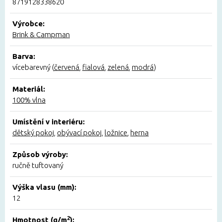
8719128338620
Výrobce:
Brink & Campman
Barva:
vícebarevný (
červená
,
fialová
,
zelená
,
modrá
)
Materiál:
100% vlna
Umístění v interiéru:
dětský pokoj
,
obývací pokoj
,
ložnice
,
herna
Způsob výroby:
ručně tuftovaný
Výška vlasu (mm):
12
2
Hmotnost (g/m
):