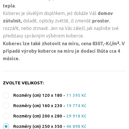
tepla
.
Koberec je skvělým doplňkem, jež dokáže Váš
domov
zútulnit,
doladit, opticky zvětšit, či zmenšit
prostor
,
rozzářit, nebo ztmavit. Jen na Vás záleží, jak naplníte své
představy správným výběrem koberce.
².
Koberec lze také zhotovit na míru, cena 8307,-Kč/
m
V
případě výroby koberce na míru je dodací lhůta cca 4
měsíce.
ZVOLTE VELIKOST:
Rozměry (cm) 120 x 180
-
11 395 Kč
Rozměry (cm) 160 x 230
-
19 774 Kč
Rozměry (cm) 200 x 280
-
29 918 Kč
Rozměry (cm) 250 x 350
-
46 898 Kč