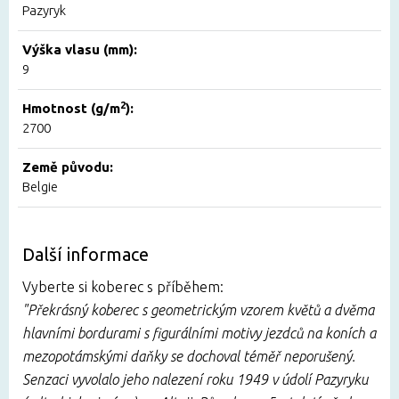
Pazyryk
Výška vlasu (mm):
9
2
Hmotnost (g/m
):
2700
Země původu:
Belgie
Další informace
Vyberte si koberec s příběhem:
"Překrásný koberec s geometrickým vzorem květů a dvěma
hlavními bordurami s figurálními motivy jezdců na koních a
mezopotámskými daňky se dochoval téměř neporušený.
Senzaci vyvolalo jeho nalezení roku 1949 v údolí Pazyryku