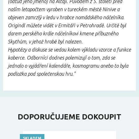
(odtud jeho jméno) na Altaji. Původem z 5. století před
naším letopočtem vyroben v tureckém městě Ninive a
objeven zamrzlý v ledu v hrobce nomádského náčelníka.
Originál můžete vidět v Ermitáři v Petrohradě. Určitě byl
darem perského krále náčelníkovi kmene příbuzného
Skythům, v jehož hrobě byl nalezen.
Hypotézy a diskuse se vedou kolem výkladu vzorce a funkce
koberce. Odborníci dodnes polemizují o tom, zda se
jednalo o vyjádření kalendáře, kosmogramu anebo to byla
podložka pod společenskou hru."
DOPORUČUJEME DOKOUPIT
SKLADEM