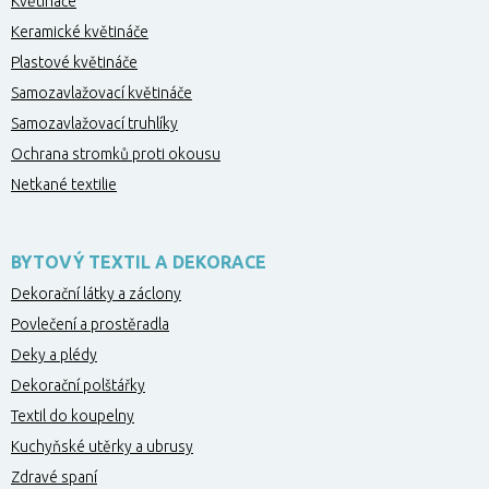
Květináče
Keramické květináče
Plastové květináče
Samozavlažovací květináče
Samozavlažovací truhlíky
Ochrana stromků proti okousu
Netkané textilie
BYTOVÝ TEXTIL A DEKORACE
Dekorační látky a záclony
Povlečení a prostěradla
Deky a plédy
Dekorační polštářky
Textil do koupelny
Kuchyňské utěrky a ubrusy
Zdravé spaní