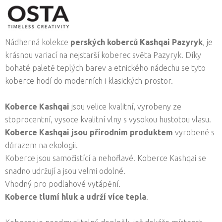
Nádherná kolekce
perských koberců Kashqai Pazyryk
, je
krásnou variací na nejstarší koberec světa Pazyryk. Díky
bohaté paletě teplých barev a etnického nádechu se tyto
koberce hodí do moderních i klasických prostor.
Koberce Kashqai
jsou velice kvalitní, vyrobeny ze
stoprocentní, vysoce kvalitní vlny s vysokou hustotou vlasu.
Koberce Kashqai jsou přírodním produktem
vyrobené s
důrazem na ekologii.
Koberce jsou samočistící a nehořlavé. Koberce Kashqai se
snadno udržují a jsou velmi odolné.
Vhodný pro podlahové vytápění.
Koberce tlumí hluk a udrží více tepla
.