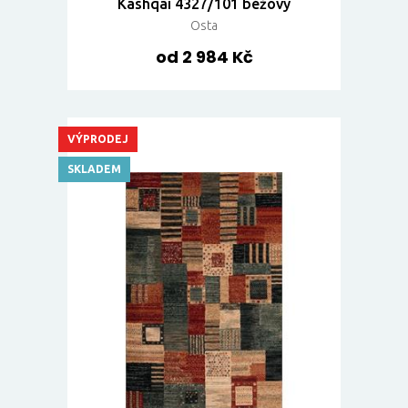
Kashqai 4327/101 béžový
Osta
od 2 984 Kč
VÝPRODEJ
SKLADEM