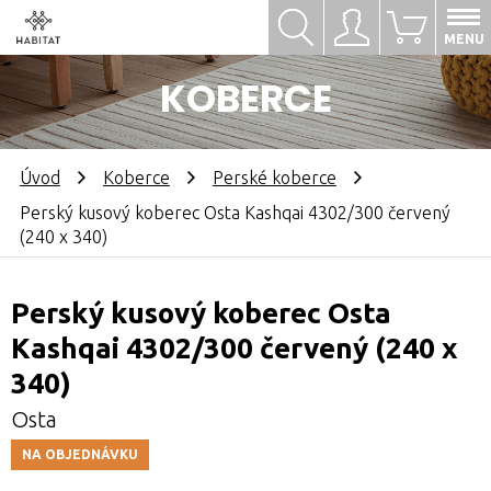
Hledat
Přihlásit se
0
MENU
KOBERCE
Úvod
Koberce
Perské koberce
Perský kusový koberec Osta Kashqai 4302/300 červený
(240 x 340)
Perský kusový koberec Osta
Kashqai 4302/300 červený (240 x
340)
Osta
NA OBJEDNÁVKU