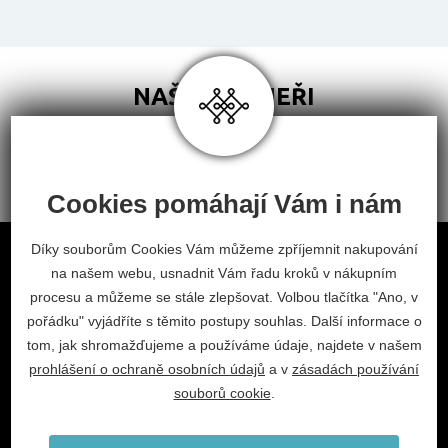
NAŠI PARTNEŘI
Cookies pomáhají Vám i nám
Obchodní podmínky
Díky souborům Cookies Vám můžeme zpříjemnit nakupování
na našem webu, usnadnit Vám řadu kroků v nákupním
Odstoupení od smlouvy
procesu a můžeme se stále zlepšovat. Volbou tlačítka "Ano, v
Nastavení cookies
pořádku" vyjádříte s těmito postupy souhlas. Další informace o
tom, jak shromažďujeme a používáme údaje, najdete v našem
facebook
instagram
prohlášení o ochraně osobních údajů
a v
zásadách používání
2026 © Habitat, a.s.
souborů cookie
.
V.Nezvala 977, 675 71 Náměšť nad Oslavou.
info@habitat-cz.cz