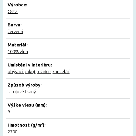
Výrobce:
Osta
Barva:
červená
Materiál:
100% vlna
Umístění v interiéru:
obývací pokoj
,
ložnice
,
kancelář
Způsob výroby:
strojově tkaný
Výška vlasu (mm):
9
2
Hmotnost (g/m
):
2700