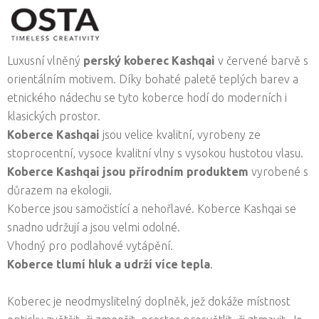
Luxusní vlněný
perský koberec Kashqai
v červené barvě s
orientálním motivem.
Díky bohaté paletě teplých barev a
etnického nádechu se tyto koberce hodí do moderních i
klasických prostor.
Koberce Kashqai
jsou velice kvalitní, vyrobeny ze
stoprocentní, vysoce kvalitní vlny s vysokou hustotou vlasu.
Koberce Kashqai jsou přírodním produktem
vyrobené s
důrazem na ekologii.
Koberce jsou samočistící a nehořlavé. Koberce Kashqai se
snadno udržují a jsou velmi odolné.
Vhodný pro podlahové vytápění.
Koberce tlumí hluk a udrží více tepla
.
Koberec je neodmyslitelný doplněk, jež dokáže místnost