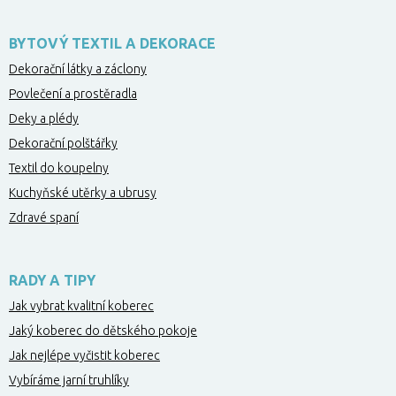
BYTOVÝ TEXTIL A DEKORACE
Dekorační látky a záclony
Povlečení a prostěradla
Deky a plédy
Dekorační polštářky
Textil do koupelny
Kuchyňské utěrky a ubrusy
Zdravé spaní
RADY A TIPY
Jak vybrat kvalitní koberec
Jaký koberec do dětského pokoje
Jak nejlépe vyčistit koberec
Vybíráme jarní truhlíky