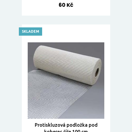
60 Kč
SKLADEM
Protiskluzová podložka pod
koberec šíře 100 cm