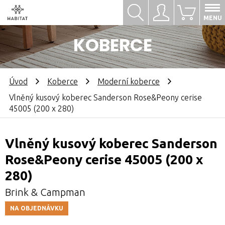
Hledat
Přihlásit se
0
MENU
KOBERCE
Úvod
Koberce
Moderní koberce
Vlněný kusový koberec Sanderson Rose&Peony cerise
45005 (200 x 280)
Vlněný kusový koberec Sanderson
Rose&Peony cerise 45005 (200 x
280)
Brink & Campman
NA OBJEDNÁVKU