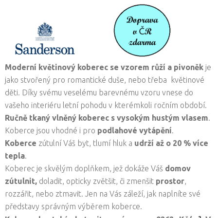
Moderní květinový koberec se vzorem růží a pivoněk
je
jako stvořený pro romantické duše, nebo třeba květinové
děti. Díky svému veselému barevnému vzoru vnese do
vašeho interiéru letní pohodu v kterémkoli ročním období.
Ručně tkaný vlněný koberec s vysokým hustým vlasem
.
Koberce jsou vhodné i pro
podlahové vytápění
.
Koberce
zútulní Váš byt, tlumí hluk a
udrží až o 20 % více
tepla
.
Koberec je skvělým doplňkem, jež dokáže Váš
domov
zútulnit,
doladit, opticky zvětšit, či zmenšit
prostor
,
rozzářit, nebo ztmavit. Jen na Vás záleží, jak naplníte své
představy správným výběrem koberce.