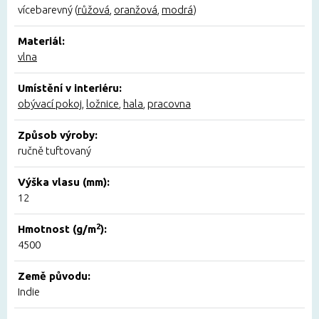
vícebarevný (
růžová
,
oranžová
,
modrá
)
Materiál:
vlna
Umístění v interiéru:
obývací pokoj
,
ložnice
,
hala
,
pracovna
Způsob výroby:
ručně tuftovaný
Výška vlasu (mm):
12
2
Hmotnost (g/m
):
4500
Země původu:
Indie