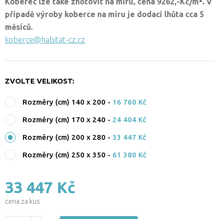
².
Koberec lze také zhotovit na míru,
cena 9262,-Kč/
m
V
případě výroby koberce na míru je dodací lhůta cca
5
měsíců.
koberce@habitat-cz.cz
ZVOLTE VELIKOST:
Rozměry (cm) 140 x 200
-
16 760 Kč
Rozměry (cm) 170 x 240
-
24 404 Kč
Rozměry (cm) 200 x 280
-
33 447 Kč
Rozměry (cm) 250 x 350
-
61 380 Kč
33 447 Kč
cena za kus