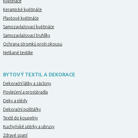
Květináče
Keramické květináče
Plastové květináče
Samozavlažovací květináče
Samozavlažovací truhlíky
Ochrana stromků proti okousu
Netkané textilie
BYTOVÝ TEXTIL A DEKORACE
Dekorační látky a záclony
Povlečení a prostěradla
Deky a plédy
Dekorační polštářky
Textil do koupelny
Kuchyňské utěrky a ubrusy
Zdravé spaní