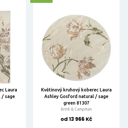
ec Laura
Květinový kruhový koberec Laura
 / sage
Ashley Gosford natural / sage
green 81307
Brink & Campman
od 13 966 Kč