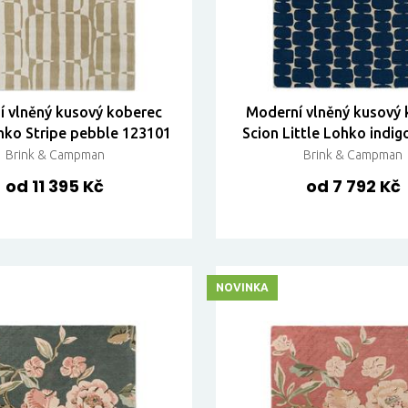
 vlněný kusový koberec
Moderní vlněný kusový
hko Stripe pebble 123101
Scion Little Lohko indi
Brink & Campman
Brink & Campman
od 11 395 Kč
od 7 792 Kč
NOVINKA