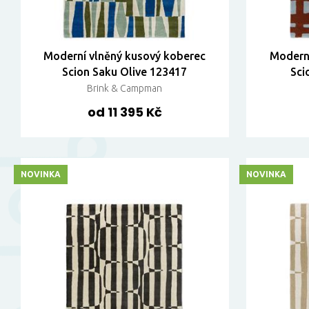
Moderní vlněný kusový koberec
Moderní
Scion Saku Olive 123417
Sci
Brink & Campman
od 11 395 Kč
NOVINKA
NOVINKA