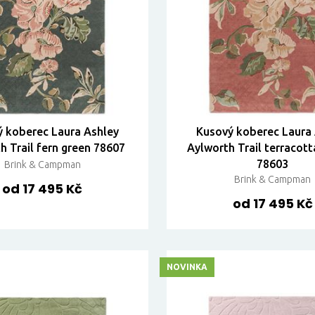
 koberec Laura Ashley
Kusový koberec Laura
h Trail fern green 78607
Aylworth Trail terracot
78603
Brink & Campman
Brink & Campman
od 17 495 Kč
od 17 495 Kč
NOVINKA