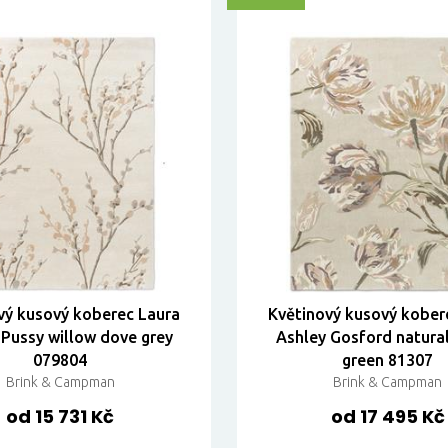
vý kusový koberec Laura
Květinový kusový kober
 Pussy willow dove grey
Ashley Gosford natural
079804
green 81307
Brink & Campman
Brink & Campman
od 15 731 Kč
od 17 495 Kč